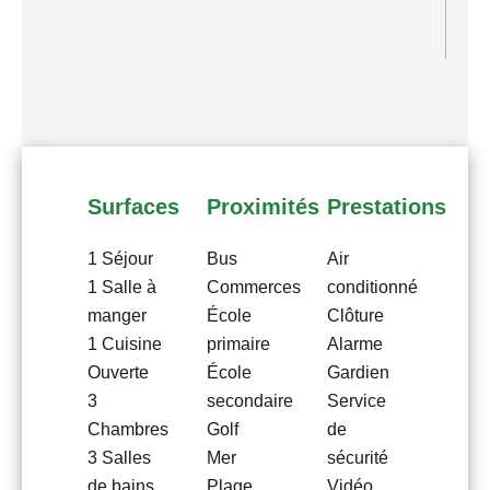
Surfaces
Proximités
Prestations
1 Séjour
Bus
Air
1 Salle à
Commerces
conditionné
manger
École
Clôture
1 Cuisine
primaire
Alarme
Ouverte
École
Gardien
3
secondaire
Service
Chambres
Golf
de
3 Salles
Mer
sécurité
de bains
Plage
Vidéo