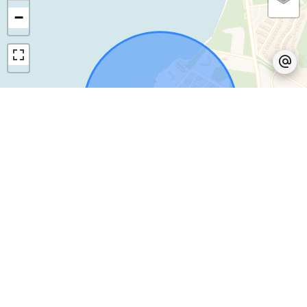
−
Leaflet