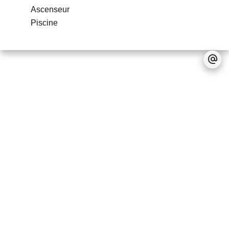
Ascenseur
Piscine
Pas d'informations disponibles
Mentions légales
Accessible aux étrangers
Programme immobilier
PDS (Property
Development Scheme)