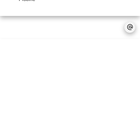
Pas d'informations disponibles
Mentions légales
Accessible aux étrangers
Programme immobilier
IRS (Integrated Resort
Scheme)