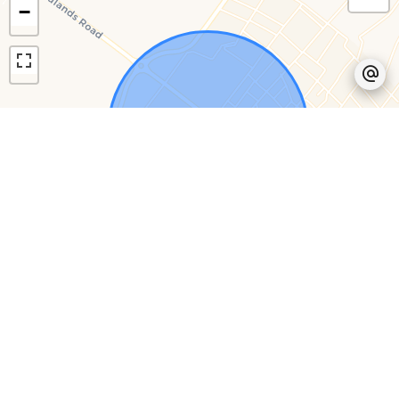
−
Leaflet